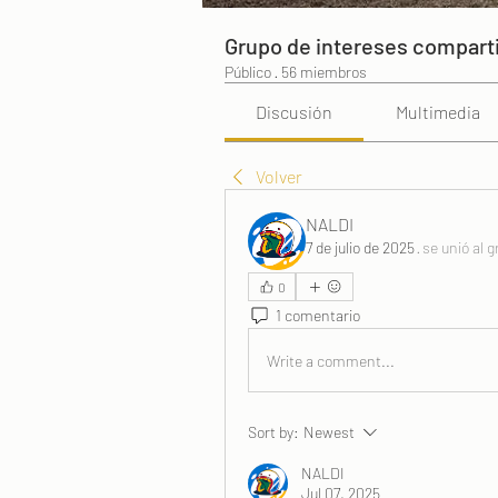
Grupo de intereses compart
Público
·
56 miembros
Discusión
Multimedia
Volver
NALDI
7 de julio de 2025
·
se unió al g
0
1 comentario
Write a comment...
Sort by:
Newest
NALDI
Jul 07, 2025