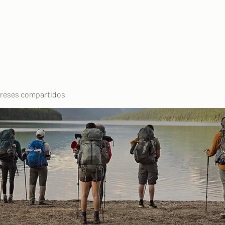
ereses compartidos