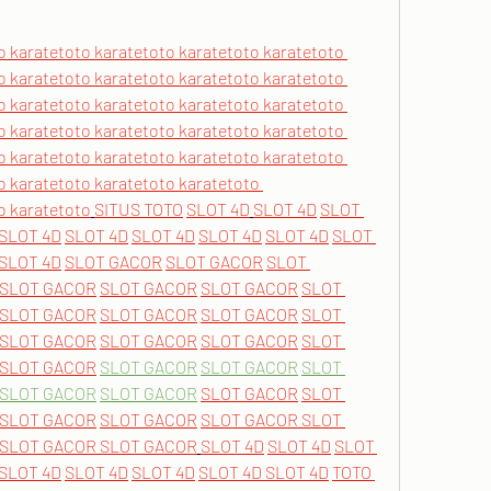
o 
karatetoto 
karatetoto 
karatetoto 
karatetoto 
o 
karatetoto 
karatetoto 
karatetoto 
karatetoto 
o 
karatetoto 
karatetoto 
karatetoto 
karatetoto 
o 
karatetoto 
karatetoto 
karatetoto 
karatetoto 
o 
karatetoto 
karatetoto 
karatetoto 
karatetoto 
o 
karatetoto 
karatetoto 
karatetoto 
o 
karatetoto
SITUS TOTO
SLOT 4D
SLOT 4D
SLOT 
SLOT 4D
SLOT 4D
SLOT 4D
SLOT 4D
SLOT 4D
SLOT 
SLOT 4D
SLOT GACOR
SLOT GACOR
SLOT 
SLOT GACOR
SLOT GACOR
SLOT GACOR
SLOT 
SLOT GACOR
SLOT GACOR
SLOT GACOR
SLOT 
SLOT GACOR
SLOT GACOR
SLOT GACOR
SLOT 
SLOT GACOR
SLOT GACOR
SLOT GACOR
SLOT 
SLOT GACOR
SLOT GACOR
SLOT GACOR
SLOT 
SLOT GACOR
SLOT GACOR
SLOT GACOR 
SLOT 
SLOT GACOR 
SLOT GACOR
SLOT 4D
SLOT 4D
SLOT 
SLOT 4D
SLOT 4D
SLOT 4D
SLOT 4D 
SLOT 4D
TOTO 