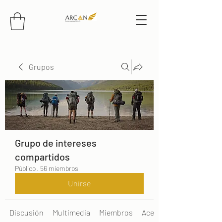
Grupos
Grupo de intereses
compartidos
Público
·
56 miembros
Unirse
Discusión
Multimedia
Miembros
Acerca de