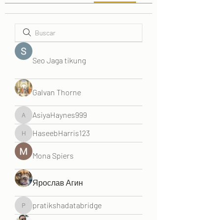
Seo Jaga tikung
Galvan Thorne
AsiyaHaynes999
AsiyaHaynes999
HaseebHarris123
HaseebHarris123
Mona Spiers
Ярослав Агин
pratikshadatabridge
pratikshadatabridge