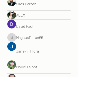
Silas Barton
ALEX
David Paul
MagnusDuran66
MagnusDuran66
Janay j . Flora
Mollie Talbot
John Williams
vandanaswarajmanturgekar
vandanaswarajmanturgekar
Manish Paswan