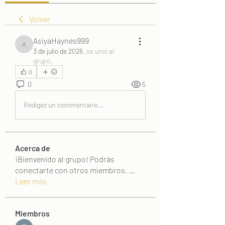
Volver
AsiyaHaynes999
AsiyaHaynes999
3 de julio de 2026
·
se unió al
grupo.
0
0
5
Rédigez un commentaire...
Acerca de
¡Bienvenido al grupo! Podrás
conectarte con otros miembros,
...
Leer más
Miembros