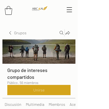
Grupos
Grupo de intereses
compartidos
Público
·
56 miembros
Unirse
Discusión
Multimedia
Miembros
Acerca de